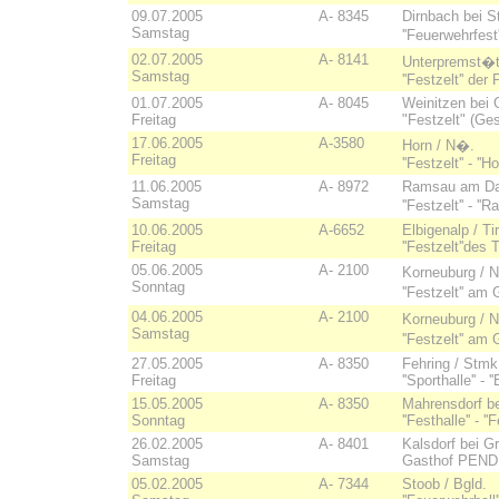
09.07.2005
A- 8345
Dirnbach bei S
Samstag
''Feuerwehrfes
02.07.2005
A- 8141
Unterpremst�t
Samstag
''Festzelt'' der
01.07.2005
A- 8045
Weinitzen bei 
Freitag
"Festzelt" (Ge
17.06.2005
A-3580
Horn / N�.
Freitag
''Festzelt'' - ''
11.06.2005
A- 8972
Ramsau am Dac
Samstag
''Festzelt'' - '
10.06.2005
A-6652
Elbigenalp / Tir
Freitag
''Festzelt''des
05.06.2005
A- 2100
Korneuburg / 
Sonntag
''Festzelt'' a
04.06.2005
A- 2100
Korneuburg / 
Samstag
''Festzelt'' a
27.05.2005
A- 8350
Fehring / Stmk
Freitag
''Sporthalle'' - 
15.05.2005
A- 8350
Mahrensdorf be
Sonntag
''Festhalle'' - '
26.02.2005
A- 8401
Kalsdorf bei G
Samstag
Gasthof PENDL 
05.02.2005
A- 7344
Stoob / Bgld.