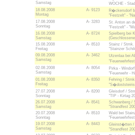
Samstag
WOCHE - Stadt
18.08.2008
A- 9123
R�ckersdorf b
Montag
''Festzelt'' - '
17.08.2008
A- 3283
St. Anton an d
Sonntag
''Festzelt'' - '
16.08.2008
A- 8724
Spielberg bei K
Samstag
(Geschlossene 
15.08.2008
A- 8510
Stainz / Stmk
Freitag
''Stainzer Schi
09.08.2008
A- 3462
Utzenlaa bei A
Samstag
''Feuerwehrfes
02.08.2008
A- 8054
Pirka - Windor
Samstag
''Feuerwehr - H
01.08.2008
A- 8350
Fehring / Stm
Freitag
''S�doststeiri
27.07.2008
A- 8200
Gleisdorf / St
Sonntag
''TIP - Kirtag 
26.07.2008
A- 8541
Schwanberg / 
Samstag
''Strandfest 20
20.07.2008
A- 8510
Wald bei Stai
Sonntag
''Feuerwehrfes
19.07.2008
A- 8443
Gleinst�tten /
Samstag
''Strandfest 2