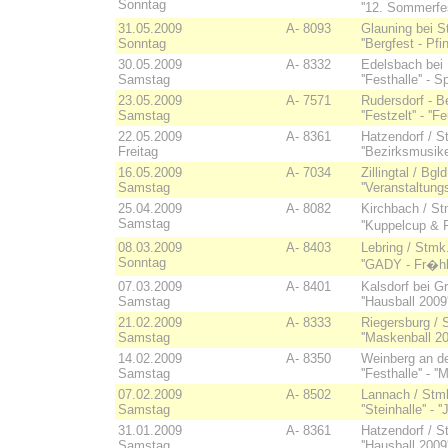
Sonntag
''12. Sommerfe
31.05.2009
A- 8093
Glauning bei S
Sonntag
''Bergfest - Pf
30.05.2009
A- 8332
Edelsbach bei 
Samstag
''Festhalle'' -
23.05.2009
A- 7571
Rudersdorf - Be
Samstag
''Festzelt'' - '
22.05.2009
A- 8361
Hatzendorf / Stm
Freitag
''Bezirksmusike
16.05.2009
A- 7034
Zillingtal / Bgld
Samstag
''Veranstaltung
25.04.2009
A- 8082
Kirchbach / Stm
Samstag
''Kuppelcup & 
08.03.2009
A- 8403
Lebring / Stmk. -
Sonntag
''GADY - Fr�hl
07.03.2009
A- 8401
Kalsdorf bei G
Samstag
''Hausball 200
21.02.2009
A- 8333
Riegersburg / S
Samstag
''Maskenball 2
14.02.2009
A- 8350
Weinberg an de
Samstag
''Festhalle'' - 
07.02.2009
A- 8502
Lannach / Stm
Samstag
''Steinhalle'' -
31.01.2009
A- 8361
Hatzendorf / St
Samstag
''Hausball 2009