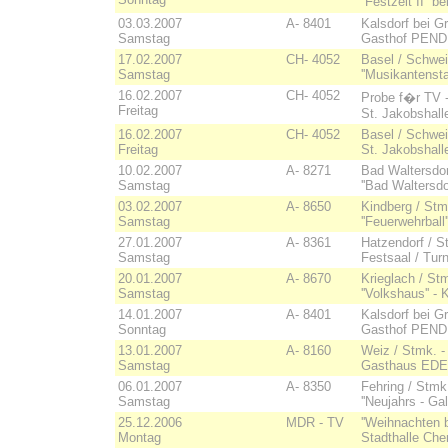
''Festzelt II'
03.03.2007
A- 8401
Kalsdorf bei G
Samstag
Gasthof PENDL 
17.02.2007
CH- 4052
Basel / Schwei
Samstag
''Musikantensta
16.02.2007
CH- 4052
Probe f�r TV -
Freitag
St. Jakobshall
16.02.2007
CH- 4052
Basel / Schweiz
Freitag
St. Jakobshall
10.02.2007
A- 8271
Bad Waltersdorf
Samstag
''Bad Waltersdo
03.02.2007
A- 8650
Kindberg / Stmk
Samstag
''Feuerwehrball'
27.01.2007
A- 8361
Hatzendorf / St
Samstag
Festsaal / Tur
20.01.2007
A- 8670
Krieglach / Stm
Samstag
''Volkshaus'' - 
14.01.2007
A- 8401
Kalsdorf bei G
Sonntag
Gasthof PENDL 
13.01.2007
A- 8160
Weiz / Stmk. -
Samstag
Gasthaus EDE
06.01.2007
A- 8350
Fehring / Stmk.
Samstag
''Neujahrs - Gala
25.12.2006
MDR - TV
''Weihnachten 
Montag
Stadthalle Chem