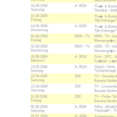
Geschlossene 
16.09.2006
A- 8630
''Fu�- & Buswal
Samstag
''Musiker - Wall
15.09.2006
''Fu�- & Buswal
Freitag
''Die Fehringer''
14.09.2006
A- 8350
''Fu�- & Buswal
Donnerstag
''Die Fehringer''
01.09.2006
MDR - TV
MDR - TV - Auf
Freitag
Wernersgr�n - P
31.08.2006
MDR - TV
MDR - TV - Auf
Donnerstag
Wernersgr�n - P
16.08.2006
A- 8010
Graz - UPC - A
Mittwoch
Fu�ball - L�nd
13.08.2006
A- 8510
Stainz / Stmk.
Sonntag
''Schilchertage
12.08.2006
ZDF
TV - Genarlpro
Samstag
Bavaria.Studio
12.08.2006
ZDF
TV - Livesendu
Samstag
Bavaria.Studio
11.08.2006
ZDF
TV - Probe ''Gr
Freitag
Bavaria.Studio
05.08.2006
A- 8054
Pirka - Windor
Samstag
''Festhalle'' - 
29.07.2006
A- 4594
Schweinsegg -