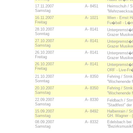
17.11.2007
A- 8451
Heimschuh / S
Samstag
''Mehrzwecksaal'
16.11.2007
A- 1021
Wien - Ernst H
Freitag
Fu�ball - L�nd
28.10.2007
A- 8141
Unterpremst�t
Sonntag
Grazer Musik
27.10.2007
A- 8141
Unterpremst�t
Samstag
Grazer Musik
26.10.2007
A- 8141
Unterpremst�t
Freitag
Grazer Musik
26.10.2007
A- 8141
Unterpremst�t
Freitag
ORF - Live-Fr�
21.10.2007
A- 8350
Fehring / Stmk.
Sonntag
''Wochenende f
20.10.2007
A- 8350
Fehring / Stmk.
Samstag
''Wochenende f
22.09.2007
A- 8330
Feldbach / St
Samstag
''Stadtfest''
15.09.2007
A- 8492
Halbenrain / S
Samstag
GH. Wagner - (
08.09.2007
A- 8332
Edelsbach bei 
Samstag
''Bezirksmusikf