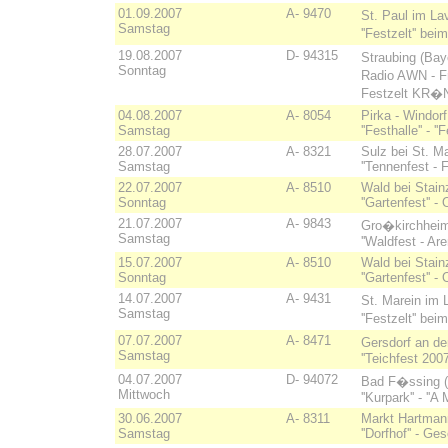
01.09.2007
A- 9470
St. Paul im La
Samstag
''Festzelt'' be
19.08.2007
D- 94315
Straubing (Bay
Sonntag
Radio AWN - F
Festzelt KR
04.08.2007
A- 8054
Pirka - Windor
Samstag
''Festhalle'' - 
28.07.2007
A- 8321
Sulz bei St. M
Samstag
''Tennenfest - 
22.07.2007
A- 8510
Wald bei Stain
Sonntag
''Gartenfest''
21.07.2007
A- 9843
Gro�kirchheim
Samstag
''Waldfest - Are
15.07.2007
A- 8510
Wald bei Stain
Sonntag
''Gartenfest''
14.07.2007
A- 9431
St. Marein im 
Samstag
''Festzelt'' be
07.07.2007
A- 8471
Gersdorf an de
Samstag
''Teichfest 20
04.07.2007
D- 94072
Bad F�ssing (
Mittwoch
''Kurpark'' - '
30.06.2007
A- 8311
Markt Hartman
Samstag
''Dorfhof'' - G