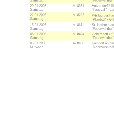
Samstag
''Feuerwehrbal
29.01.2005
A- 8361
Hatzendorf / S
Samstag
''Hausball'' - 
22.01.2005
A- 8225
P�llau bei Har
Samstag
''Pfarrball'' /
15.01.2005
A- 8611
St. Kathrein a
Samstag
''Feuerwehrball
08.01.2005
A- 8424
Gabersdorf / S
Samstag
''Feuerwehrball
05.01.2005
A- 8430
Kaindorf an de
Mittwoch
''Mehrzweckhalle