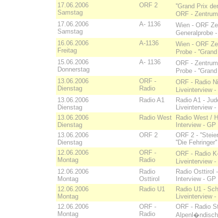
17.06.2006
ORF 2
''Grand Prix d
Samstag
ORF - Zentrum W
17.06.2006
A- 1136
Wien - ORF Z
Samstag
Generalprobe - 
16.06.2006
A-1136
Wien - ORF Z
Freitag
Probe - ''Grand
15.06.2006
A- 1136
ORF - Zentru
Donnerstag
Probe - ''Grand
13.06.2006
ORF -
ORF - Radio Ni
Dienstag
Radio
Liveinterview -
13.06.2006
Radio A1
Radio A1 - Jud
Dienstag
Liveinterview -
13.06.2006
Radio West
Radio West / H
Dienstag
Interview - GP 
13.06.2006
ORF 2
ORF 2 - ''Steie
Dienstag
''Die Fehringe
12.06.2006
ORF -
ORF - Radio K
Montag
Radio
Liveinterview -
12.06.2006
Radio
Radio Osttirol 
Montag
Osttirol
Interview - GP 
12.06.2006
Radio U1
Radio U1 - Sch
Montag
Liveinterview -
12.06.2006
ORF -
ORF - Radio S
Montag
Radio
Alpenl�ndisch