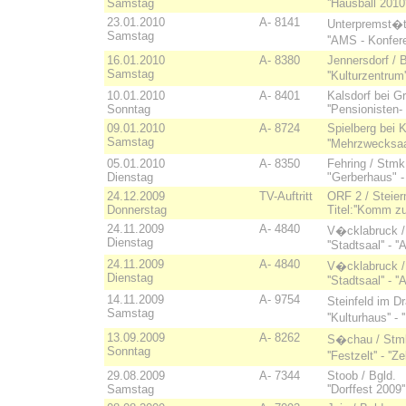
Samstag
''Hausball 2010
23.01.2010
A- 8141
Unterpremst�t
Samstag
''AMS - Konfere
16.01.2010
A- 8380
Jennersdorf / B
Samstag
''Kulturzentrum'
10.01.2010
A- 8401
Kalsdorf bei G
Sonntag
''Pensionisten-
09.01.2010
A- 8724
Spielberg bei K
Samstag
''Mehrzwecksaal
05.01.2010
A- 8350
Fehring / Stmk
Dienstag
"Gerberhaus" -
24.12.2009
TV-Auftritt
ORF 2 / Steierm
Donnerstag
Titel:''Komm z
24.11.2009
A- 4840
V�cklabruck 
Dienstag
''Stadtsaal'' - '
24.11.2009
A- 4840
V�cklabruck 
Dienstag
''Stadtsaal'' - '
14.11.2009
A- 9754
Steinfeld im D
Samstag
''Kulturhaus'' 
13.09.2009
A- 8262
S�chau / Stmk. 
Sonntag
''Festzelt'' - '
29.08.2009
A- 7344
Stoob / Bgld.
Samstag
''Dorffest 2009