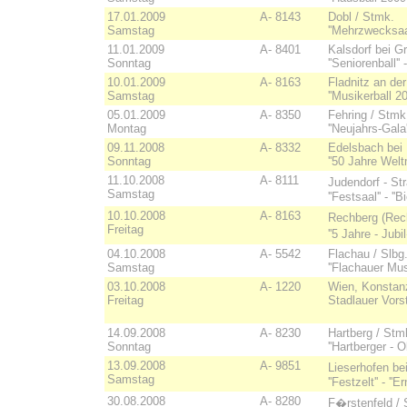
17.01.2009
A- 8143
Dobl / Stmk.
Samstag
''Mehrzwecksaal
11.01.2009
A- 8401
Kalsdorf bei G
Sonntag
''Seniorenball'
10.01.2009
A- 8163
Fladnitz an de
Samstag
''Musikerball 200
05.01.2009
A- 8350
Fehring / Stmk
Montag
''Neujahrs-Gala
09.11.2008
A- 8332
Edelsbach bei 
Sonntag
''50 Jahre Welt
11.10.2008
A- 8111
Judendorf - St
Samstag
''Festsaal'' - ''
10.10.2008
A- 8163
Rechberg (Rech
Freitag
''5 Jahre - Jubi
04.10.2008
A- 5542
Flachau / Slbg
Samstag
''Flachauer Musi
03.10.2008
A- 1220
Wien, Konstan
Freitag
Stadlauer Vors
14.09.2008
A- 8230
Hartberg / Stmk.
Sonntag
''Hartberger - O
13.09.2008
A- 9851
Lieserhofen be
Samstag
''Festzelt'' - ''
30.08.2008
A- 8280
F�rstenfeld / 