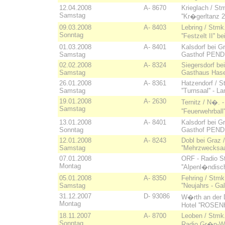
12.04.2008
A- 8670
Krieglach / Stm
Samstag
''Kr�gerltanz 2
09.03.2008
A- 8403
Lebring / Stmk.
Sonntag
''Festzelt II'
01.03.2008
A- 8401
Kalsdorf bei G
Samstag
Gasthof PENDL 
02.02.2008
A- 8324
Siegersdorf be
Samstag
Gasthaus Haselb
26.01.2008
A- 8361
Hatzendorf / St
Samstag
''Turnsaal'' - 
19.01.2008
A- 2630
Ternitz / N�. - 
Samstag
''Feuerwehrball
13.01.2008
A- 8401
Kalsdorf bei G
Sonntag
Gasthof PENDL 
12.01.2008
A- 8243
Dobl bei Graz 
Samstag
''Mehrzwecksaal'
07.01.2008
ORF - Radio S
Montag
''Alpenl�ndisc
05.01.2008
A- 8350
Fehring / Stmk.
Samstag
''Neujahrs - Gala
31.12.2007
D- 93086
W�rth an der 
Montag
Hotel ''ROSENHO
18.11.2007
A- 8700
Leoben / Stmk.
Sonntag
Radio Gr�n-W