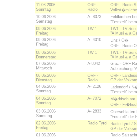
11.06.2006
ORF -
ORF - Radio S
Sonntag
Radio
Volkst�mliche
10.06.2006
A- 8073
Feldkirchen be
Samstag
''Festzelt'' b
09.06.2006
TW 1
TW1 - TV-Send
Freitag
''A Musi & a Gaud
09.06.2006
A- 4010
Linz / O�.
Freitag
ORF - Radio O
08.06.2006
TW 1
TW1 - TV-Sen
Donnerstag
''A Musi & a Gaud
07.06.2006
A-8042
Graz - ORF Ra
Mittwoch
Aufzeichung ''
06.06.2006
ORF -
ORF - Landess
Dienstag
Radio
GP der Volksm
04.06.2006
A- 2126
Ladendorf / N
Sonntag
''Festzelt'' be
04.06.2006
A- 7072
M�rbisch am S
Sonntag
ORF - Fr�hsch
03.06.2006
A- 2833
Oberschlatten
Samstag
''Festzelt'' der
02.06.2006
Radio Tyrol
Radio Tyrol / S
Freitag
GP der Volksm
01.06.2006
Radio Salzacht