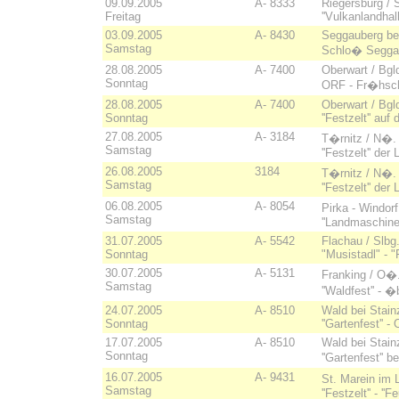
09.09.2005
A- 8333
Riegersburg / 
Freitag
''Vulkanlandhall
03.09.2005
A- 8430
Seggauberg bei
Samstag
Schlo� Seggau
28.08.2005
A- 7400
Oberwart / Bgl
Sonntag
ORF - Fr�hsc
28.08.2005
A- 7400
Oberwart / Bgl
Sonntag
''Festzelt'' a
27.08.2005
A- 3184
T�rnitz / N�.
Samstag
''Festzelt'' de
26.08.2005
3184
T�rnitz / N�.
Samstag
''Festzelt'' de
06.08.2005
A- 8054
Pirka - Windor
Samstag
''Landmaschinenh
31.07.2005
A- 5542
Flachau / Slbg
Sonntag
"Musistadl" - 
30.07.2005
A- 5131
Franking / O�
Samstag
''Waldfest'' -
24.07.2005
A- 8510
Wald bei Stain
Sonntag
''Gartenfest''
17.07.2005
A- 8510
Wald bei Stain
Sonntag
''Gartenfest''
16.07.2005
A- 9431
St. Marein im 
Samstag
''Festzelt'' - ''