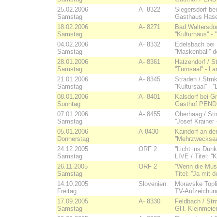
25.02.2006
A- 8322
Siegersdorf be
Samstag
Gasthaus Haselb
18.02.2006
A- 8271
Bad Waltersdor
Samstag
''Kulturhaus'' -
04.02.2006
A- 8332
Edelsbach bei 
Samstag
''Maskenball'' 
28.01.2006
A- 8361
Hatzendorf / St
Samstag
''Turnsaal'' - 
21.01.2006
A- 8345
Straden / Stmk
Samstag
''Kultursaal'' - 
08.01.2006
A- 8401
Kalsdorf bei G
Sonntag
Gasthof PENDL
07.01.2006
A- 8455
Oberhaag / St
Samstag
''Josef Krainer -
05.01.2006
A-8430
Kaindorf an de
Donnerstag
''Mehrzwecksaal'
24.12.2005
ORF 2
''Licht ins Dun
Samstag
LIVE / Titel: 
26.11.2005
ORF 2
''Wenn die Musi
Samstag
Titel: ''Ja mit 
14.10.2005
Slovenien
Moravske Topl
Freitag
TV-Aufzeichung 
17.09.2005
A- 8330
Feldbach / St
Samstag
GH. Kleinmeier