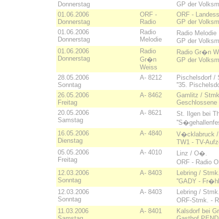
Donnerstag
GP der Volksm
01.06.2006
ORF -
ORF - Landess
Donnerstag
Radio
GP der Volksm
01.06.2006
Radio
Radio Melodi
Donnerstag
Melodie
GP der Volksm
01.06.2006
Radio
Radio Gr�n We
Donnerstag
Gr�n
GP der Volksm
Weiss
28.05.2006
A- 8212
Pischelsdorf / S
Sonntag
''35. Pischelsdo
26.05.2006
A- 8462
Gamlitz / Stmk
Freitag
Geschlossene V
20.05.2006
A- 8621
St. Ilgen bei T
Samstag
''S�gehallenfes
16.05.2006
A- 4840
V�cklabruck /
Dienstag
TW1 - TV-Aufze
05.05.2006
A- 4010
Linz / O�.
Freitag
ORF - Radio O
12.03.2006
A- 8403
Lebring / Stmk
Sonntag
''GADY - Fr�hli
12.03.2006
A- 8403
Lebring / Stmk.
Sonntag
ORF-Stmk. - Ra
11.03.2006
A- 8401
Kalsdorf bei G
Samstag
Gasthof PENDL 