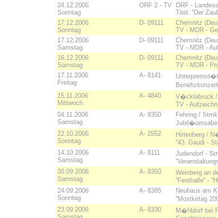
24.12.2006
ORF 2 - TV
ORF - Landesst
Sonntag
Titel: ''Der Za
17.12.2006
D- 09111
Chemnitz (Deuts
Sonntag
TV - MDR - Gen
17.12.2006
D- 09111
Chemnitz (Deuts
Samstag
TV - MDR - Auf
16.12.2006
D- 09111
Chemnitz (Deuts
Samstag
TV - MDR - Pro
17.11.2006
A- 8141
Unterpremst�t
Freitag
Benefizkonzert 
15.11.2006
A- 4840
V�cklabruck / 
Mittwoch
TV - Aufzeichnu
04.11.2006
A- 8350
Fehring / Stmk. 
Samstag
Jubil�umsabend 
22.10.2006
A- 2552
Hirtenberg / N�.
Sonntag
''43. Gaudi - St
14.10.2006
A- 8111
Judendorf - St
Samstag
''Veranstaltungs
30.09.2006
A- 8350
Weinberg an de
Samstag
''Festhalle'' - 
24.09.2006
A- 8385
Neuhaus am Kl
Sonntag
''Mostkirtag 2
23.09.2006
A- 8330
M�hldorf bei 
Samstag