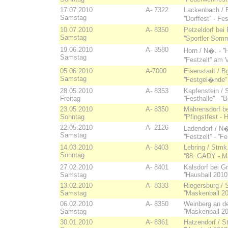
17.07.2010
A- 7322
Lackenbach / 
Samstag
''Dorffest'' -
10.07.2010
A- 8350
Petzeldorf bei 
Samstag
''Sportler-Som
19.06.2010
A- 3580
Horn / N�. - ''H
Samstag
''Festzelt'' a
05.06.2010
A-7000
Eisenstadt / Bgl
Samstag
''Festgel�nde''
28.05.2010
A- 8353
Kapfenstein / 
Freitag
''Festhalle'' - '
23.05.2010
A- 8350
Mahrensdorf bei
Sonntag
''Pfingstfest - 
22.05.2010
A- 2126
Ladendorf / N
Samstag
''Festzelt'' - ''
14.03.2010
A- 8403
Lebring / Stmk. -
Sonntag
''88. GADY - Ma
27.02.2010
A- 8401
Kalsdorf bei G
Samstag
''Hausball 201
13.02.2010
A- 8333
Riegersburg / S
Samstag
''Maskenball 2
06.02.2010
A- 8350
Weinberg an de
Samstag
''Maskenball 20
30.01.2010
A- 8361
Hatzendorf / St