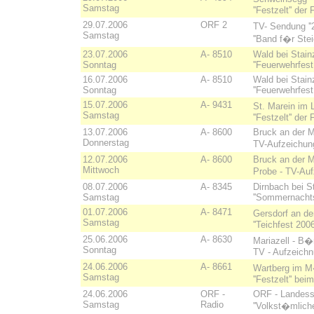
Samstag
''Festzelt'' der
29.07.2006
ORF 2
TV- Sendung ''
Samstag
''Band f�r Stei
23.07.2006
A- 8510
Wald bei Stain
Sonntag
''Feuerwehrfes
16.07.2006
A- 8510
Wald bei Stain
Sonntag
''Feuerwehrfes
15.07.2006
A- 9431
St. Marein im 
Samstag
''Festzelt'' der
13.07.2006
A- 8600
Bruck an der M
Donnerstag
TV-Aufzeichung
12.07.2006
A- 8600
Bruck an der M
Mittwoch
Probe - TV-Auf
08.07.2006
A- 8345
Dirnbach bei S
Samstag
''Sommernachtsf
01.07.2006
A- 8471
Gersdorf an de
Samstag
''Teichfest 20
25.06.2006
A- 8630
Mariazell - B�
Sonntag
TV - Aufzeichn
24.06.2006
A- 8661
Wartberg im M
Samstag
''Festzelt'' b
24.06.2006
ORF -
ORF - Landess
Samstag
Radio
''Volkst�mliche