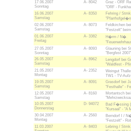
17.06.2007
A- 8042
Graz - ORF Ra
Sonntag
''ORF - Funkhau
16.06.2007
A- 8350
Fehring / Stmk
Samstag
''Pfarrhofgel�nd
02.06.2007
A- 8073
Feldkirchen be
Samstag
''Festzelt'' be
01.06.2007
A- 3382
H�rm / N�.
Freitag
''Feuerwehrhaus
27.05.2007
A- 8093
Glauning bei S
Sonntag
''Bergfest 2007
26.05.2007
A- 8962
Lengdorf bei 
Samstag
''Waldfest - Pf
21.05.2007
A- 2352
Weingut Thaller
Montag
TW1 - TV-Aufze
19.05.2007
A- 8091
Grasdorf bei J
Samstag
''Festhalle'' 
12.05.2007
A- 8160
Mortantsch bei
Samstag
''Mehrzwecksaal
10.05.2007
D- 94072
Bad F�ssing (
Donnerstag
''Kursaal'' - ''A
30.04.2007
A- 2560
Berndorf I / N�.
Montag
''Festzelt'' - R
11.03.2007
A- 8403
Lebring / Stmk.
Sonntag