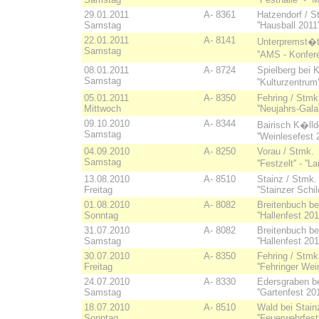
29.01.2011
A- 8361
Hatzendorf / St
Samstag
''Hausball 2011
22.01.2011
A- 8141
Unterpremst�t
Samstag
''AMS - Konfere
08.01.2011
A- 8724
Spielberg bei K
Samstag
''Kulturzentrum'
05.01.2011
A- 8350
Fehring / Stmk
Mittwoch
''Neujahrs-Gala
09.10.2010
A- 8344
Bairisch K�lldo
Samstag
''Weinlesefest
04.09.2010
A- 8250
Vorau / Stmk.
Samstag
''Festzelt'' - '
13.08.2010
A- 8510
Stainz / Stmk
Freitag
''Stainzer Schi
01.08.2010
A- 8082
Breitenbuch be
Sonntag
''Hallenfest 20
31.07.2010
A- 8082
Breitenbuch be
Samstag
''Hallenfest 20
30.07.2010
A- 8350
Fehring / Stm
Freitag
''Fehringer Wei
24.07.2010
A- 8330
Edersgraben be
Samstag
''Gartenfest 20
18.07.2010
A- 8510
Wald bei Stai
Sonntag
''Feuerwehrfes