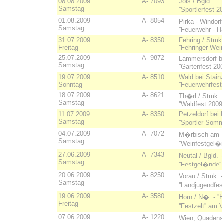
08.08.2009
A- 7093
Jois / Bgld.
Samstag
''Sportlerfest 2
01.08.2009
A- 8054
Pirka - Windor
Samstag
''Feuerwehr - H
31.07.2009
A- 8350
Fehring / Stm
Freitag
''Fehringer Wei
25.07.2009
A- 9872
Lammersdorf be
Samstag
''Gartenfest 20
19.07.2009
A- 8510
Wald bei Stai
Sonntag
''Feuerwehrfes
18.07.2009
A- 8621
Th�rl / Stmk. 
Samstag
''Waldfest 200
11.07.2009
A- 8350
Petzeldorf bei 
Samstag
''Sportler-Som
04.07.2009
A- 7072
M�rbisch am S
Samstag
''Weinfestgel�n
27.06.2009
A- 7343
Neutal / Bgld. 
Samstag
''Festgel�nde'
20.06.2009
A- 8250
Vorau / Stmk. 
Samstag
''Landjugendf
19.06.2009
A- 3580
Horn / N�. - ''H
Freitag
''Festzelt'' a
07.06.2009
A- 1220
Wien, Quadens