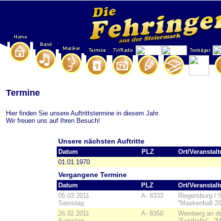
Termine
Hier finden Sie unsere Auftrittstermine in diesem Jahr.
Wir freuen uns auf Ihren Besuch!
Unsere nächsten Auftritte
Datum
PLZ
Ort/Veranstal
01.01.1970
Vergangene Termine
Datum
PLZ
Ort/Veranstal
05.03.2011
A- 8333
Riegersburg / S
Samstag
''Maskenball 2
26.02.2011
A- 8350
Weinberg an de
Samstag
''Festhalle'' - 