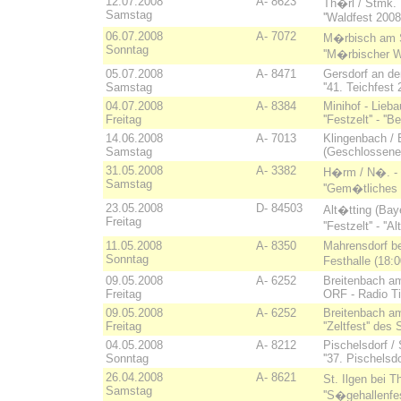
12.07.2008
A- 8623
Th�rl / Stmk.
Samstag
''Waldfest 200
06.07.2008
A- 7072
M�rbisch am S
Sonntag
''M�rbischer W
05.07.2008
A- 8471
Gersdorf an de
Samstag
''41. Teichfes
04.07.2008
A- 8384
Minihof - Lieba
Freitag
''Festzelt'' - ''
14.06.2008
A- 7013
Klingenbach / 
Samstag
(Geschlossene 
31.05.2008
A- 3382
H�rm / N�. - '
Samstag
''Gem�tliches
23.05.2008
D- 84503
Alt�tting (Bay
Freitag
''Festzelt'' - ''
11.05.2008
A- 8350
Mahrensdorf bei
Sonntag
Festhalle (18:0
09.05.2008
A- 6252
Breitenbach am I
Freitag
ORF - Radio Tir
09.05.2008
A- 6252
Breitenbach am I
Freitag
''Zeltfest'' de
04.05.2008
A- 8212
Pischelsdorf / S
Sonntag
''37. Pischelsdo
26.04.2008
A- 8621
St. Ilgen bei T
Samstag
''S�gehallenfest